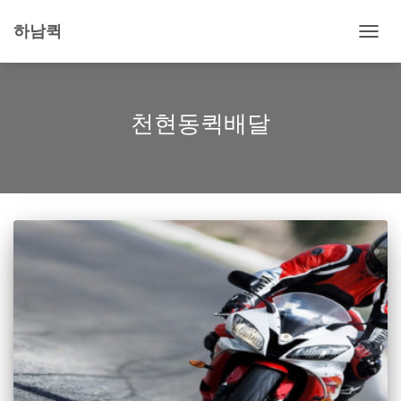
하남퀵
내
비
게
이
션
천현동퀵배달
토
글