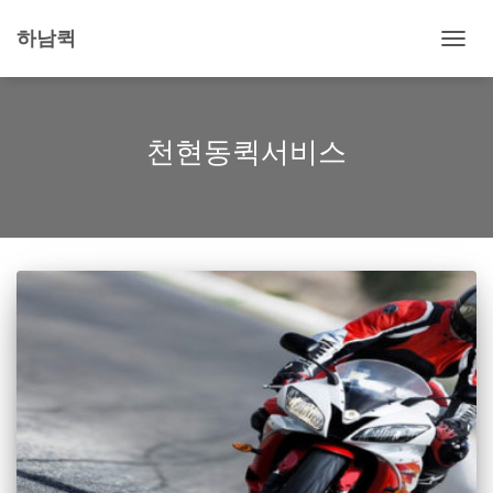
하남퀵
내
비
게
이
션
천현동퀵서비스
토
글