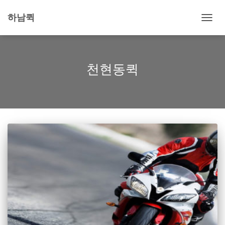
하남퀵
내
비
게
이
션
천현동퀵
토
글