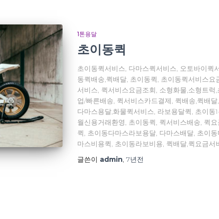
1톤용달
초이동퀵
초이동퀵서비스, 다마스퀵서비스, 오토바이퀵서
동퀵배송,퀵배달, 초이동퀵, 초이동퀵서비스요
서비스, 퀵서비스요금조회, 소형화물,소형트럭
업/빠른배송, 퀵서비스카드결제, 퀵배송,퀵배달
다마스용달,화물퀵서비스, 라보용달퀵, 초이동
월신용거래환영, 초이동퀵, 퀵서비스배송, 퀵
퀵, 초이동다마스라보용달, 다마스배달, 초이
마스비용퀵, 초이동라보비용, 퀵배달,퀵요금서
글쓴이
admin
,
7년
전