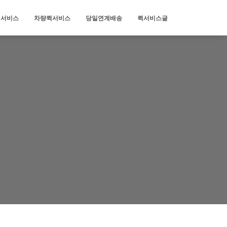
퀵서비스
차량퀵서비스
당일연계배송
퀵서비스글