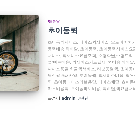
1톤용달
초이동퀵
초이동퀵서비스, 다마스퀵서비스, 오토바이퀵서
동퀵배송,퀵배달, 초이동퀵, 초이동퀵서비스요
서비스, 퀵서비스요금조회, 소형화물,소형트럭
업/빠른배송, 퀵서비스카드결제, 퀵배송,퀵배달
다마스용달,화물퀵서비스, 라보용달퀵, 초이동
월신용거래환영, 초이동퀵, 퀵서비스배송, 퀵
퀵, 초이동다마스라보용달, 다마스배달, 초이
마스비용퀵, 초이동라보비용, 퀵배달,퀵요금서
글쓴이
admin
,
7년
전