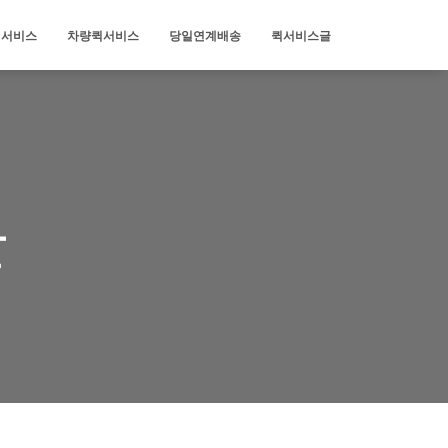
퀵서비스
차량퀵서비스
당일연계배송
퀵서비스글
물