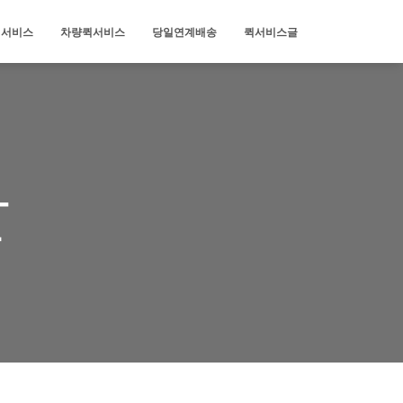
퀵서비스
차량퀵서비스
당일연계배송
퀵서비스글
달