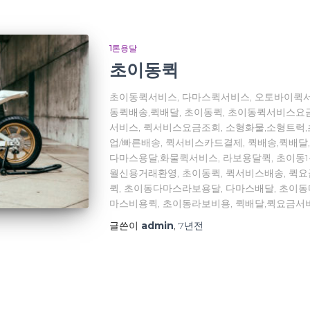
1톤용달
초이동퀵
초이동퀵서비스, 다마스퀵서비스, 오토바이퀵서
동퀵배송,퀵배달, 초이동퀵, 초이동퀵서비스요
서비스, 퀵서비스요금조회, 소형화물,소형트럭
업/빠른배송, 퀵서비스카드결제, 퀵배송,퀵배달
다마스용달,화물퀵서비스, 라보용달퀵, 초이동
월신용거래환영, 초이동퀵, 퀵서비스배송, 퀵
퀵, 초이동다마스라보용달, 다마스배달, 초이
마스비용퀵, 초이동라보비용, 퀵배달,퀵요금서
글쓴이
admin
,
7년
전