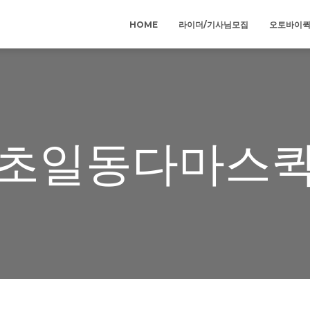
HOME
라이더/기사님모집
오토바이
초일동다마스