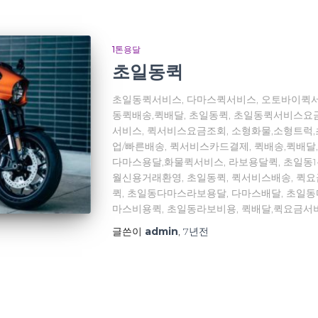
1톤용달
초일동퀵
초일동퀵서비스, 다마스퀵서비스, 오토바이퀵서
동퀵배송,퀵배달, 초일동퀵, 초일동퀵서비스요
서비스, 퀵서비스요금조회, 소형화물,소형트럭
업/빠른배송, 퀵서비스카드결제, 퀵배송,퀵배달
다마스용달,화물퀵서비스, 라보용달퀵, 초일동
월신용거래환영, 초일동퀵, 퀵서비스배송, 퀵
퀵, 초일동다마스라보용달, 다마스배달, 초일
마스비용퀵, 초일동라보비용, 퀵배달,퀵요금서
글쓴이
admin
,
7년
전