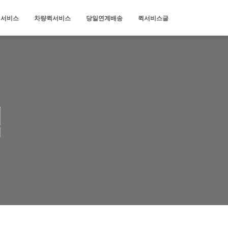
퀵서비스
차량퀵서비스
당일연계배송
퀵서비스글
퀵