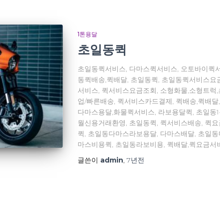
1톤용달
초일동퀵
초일동퀵서비스, 다마스퀵서비스, 오토바이퀵서
동퀵배송,퀵배달, 초일동퀵, 초일동퀵서비스요
서비스, 퀵서비스요금조회, 소형화물,소형트럭
업/빠른배송, 퀵서비스카드결제, 퀵배송,퀵배달
다마스용달,화물퀵서비스, 라보용달퀵, 초일동
월신용거래환영, 초일동퀵, 퀵서비스배송, 퀵
퀵, 초일동다마스라보용달, 다마스배달, 초일
마스비용퀵, 초일동라보비용, 퀵배달,퀵요금서
글쓴이
admin
,
7년
전