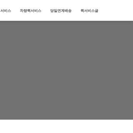
퀵서비스
차량퀵서비스
당일연계배송
퀵서비스글