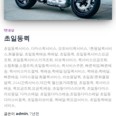
1톤용달
초일동퀵
초일동퀵서비스, 다마스퀵서비스, 오토바이퀵서비스, 1톤용달퀵서비
스,화물용달, 초일동퀵배송,퀵배달, 초일동퀵, 초일동퀵서비스요금
조회, 초일동퀵서비스가격조회, 라보퀵서비스, 퀵서비스요금조회,
소형화물,소형트럭,초일동퀵서비스, 퀵서비스쿠폰, 빠른픽업/빠른배
송, 퀵서비스카드결제, 퀵배송,퀵배달,당일퀵서비스, 퀵배송,퀵배달,
빠른배송, 다마스용달,화물퀵서비스, 라보용달퀵, 초일동1톤화물용
달퀵, 24시간퀵서비스,야간퀵 월신용거래환영, 초일동퀵, 퀵서비스
배송, 퀵요금조회,요금퀵,배송, 초일동다마스라보퀵, 초일동다마스
라보용달, 다마스배달, 초일동다마스배송,초일동다마스배달 초일동
다마스비용퀵, 초일동라보비용, 퀵배달,퀵요금서비스, 초일동퀵배송
서비스,
글쓴이
admin
,
7년
전