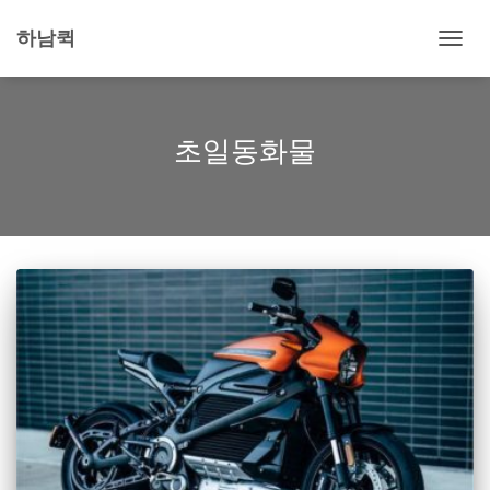
하남퀵
내
비
게
이
션
초일동화물
토
글