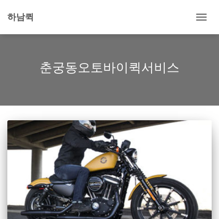
하남퀵
내
비
게
이
션
춘궁동오토바이퀵서비스
토
글