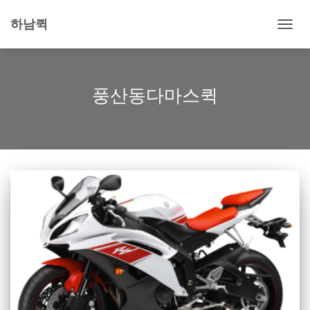
하남퀵
내
비
게
이
션
풍산동다마스퀵
토
글