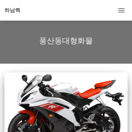
하남퀵
내
비
게
이
션
풍산동대형화물
토
글