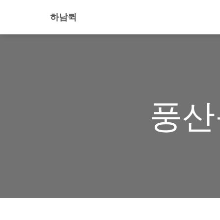
하남퀵
풍산