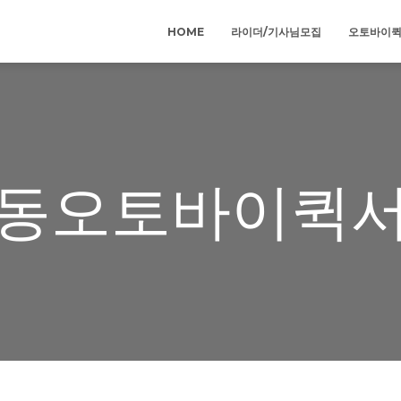
HOME
라이더/기사님모집
오토바이
동오토바이퀵