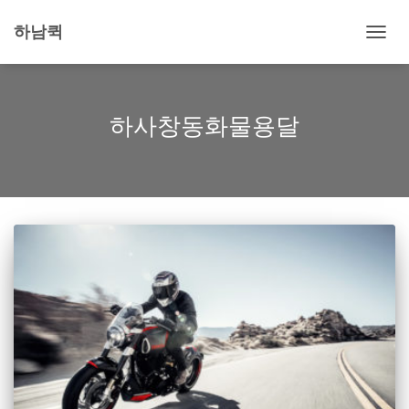
하남퀵
내
비
게
이
션
하사창동화물용달
토
글