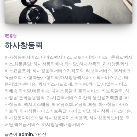
1톤용달
하사창동퀵
하사창동퀵서비스, 다마스퀵서비스, 오토바이퀵서비스, 1톤용달퀵서
비스,화물용달, 하사창동퀵배송,퀵배달, 하사창동퀵, 하사창동퀵서
비스요금조회, 하사창동퀵서비스가격조회, 라보퀵서비스, 퀵서비스
요금조회, 소형화물,소형트럭,하사창동퀵서비스, 퀵서비스쿠폰, 빠
른픽업/빠른배송, 퀵서비스카드결제, 퀵배송,퀵배달,당일퀵서비스,
퀵배송,퀵배달,빠른배송, 다마스용달,화물퀵서비스, 라보용달퀵, 하
사창동1톤화물용달퀵, 24시간퀵서비스,야간퀵 월신용거래환영, 하
사창동퀵, 퀵서비스배송, 퀵요금조회,요금퀵,배송, 하사창동다마스
라보퀵, 하사창동다마스라보용달, 다마스배달, 하사창동다마스배송,
하사창동다마스배달 하사창동다마스비용퀵, 하사창동라보비용, 퀵
배달,퀵요금서비스, 하사창동퀵배송서비스,
글쓴이
admin
,
7년
전