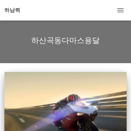
하남퀵
내
비
게
이
션
하산곡동다마스용달
토
글