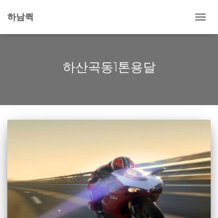
하남퀵
내
비
게
이
션
하산곡동1톤용달
토
글