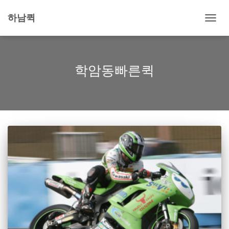
하남퀵
내
비
게
이
션
학암동빠른퀵
토
글