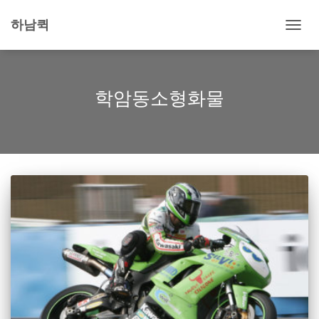
하남퀵
내
비
게
이
션
학암동소형화물
토
글