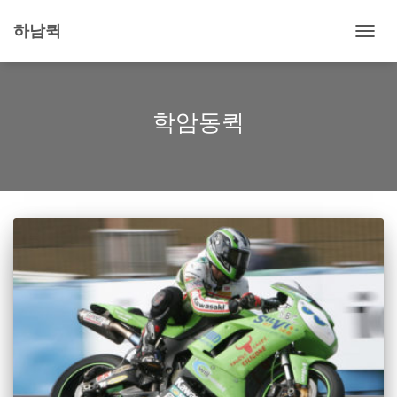
하남퀵
내
비
게
이
션
학암동퀵
토
글