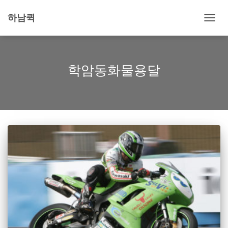
하남퀵
내
비
게
이
션
학암동화물용달
토
글