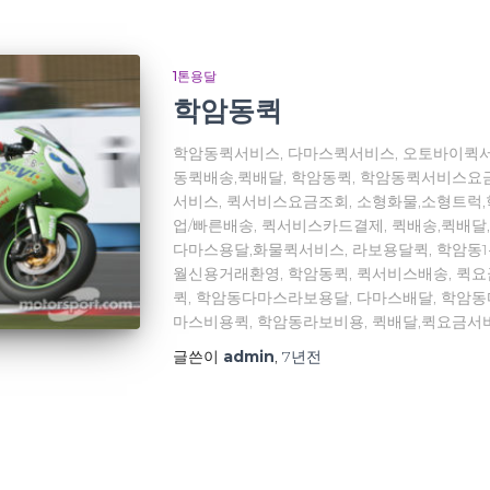
1톤용달
학암동퀵
학암동퀵서비스, 다마스퀵서비스, 오토바이퀵서
동퀵배송,퀵배달, 학암동퀵, 학암동퀵서비스요
서비스, 퀵서비스요금조회, 소형화물,소형트럭
업/빠른배송, 퀵서비스카드결제, 퀵배송,퀵배달
다마스용달,화물퀵서비스, 라보용달퀵, 학암동
월신용거래환영, 학암동퀵, 퀵서비스배송, 퀵
퀵, 학암동다마스라보용달, 다마스배달, 학암
마스비용퀵, 학암동라보비용, 퀵배달,퀵요금서
글쓴이
admin
,
7년
전