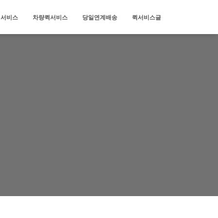
퀵서비스
차량퀵서비스
당일연계배송
퀵서비스글