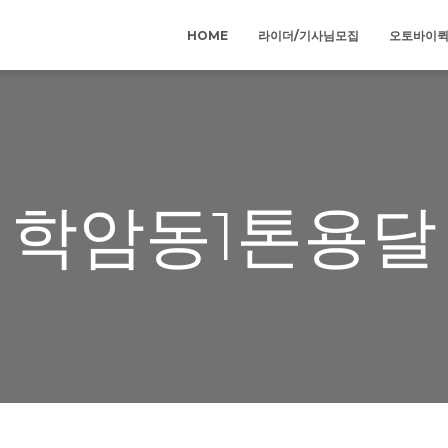
HOME
라이더/기사님모집
오토바이
학암동1톤용달